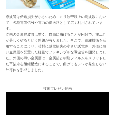
導波管は伝送損失が小さいため、ミリ波帯以上の周波数におい
て、各種電気信号や電力の伝送路として広く利用されていま
す。
従来の金属導波管は重く、自由に曲げることが困難で、施工性
が著しく劣るという問題が有りました。そこで、組紐技術を活
用することにより、芯材に誘電損失の小さい誘電体、外側に薄
い金属層を配置した軽量でフレキシブルな導波管を開発しまし
た。外側の薄い金属層は、金属箔と樹脂フィルムをスリットし
た平箔糸を組紐構造にすることで、曲げてもシワが発生しない
外導体を形成しました。
技術プレゼン動画